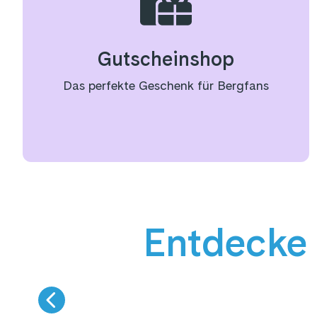
Gutscheinshop
Das perfekte Geschenk für Bergfans
Entdecke 
9 km Talabfahrt
SKIFAHREN
W