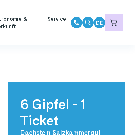
tronomie &
Service
DE
rkunft
6 Gipfel - 1
Ticket
Dachstein Salzkammergut