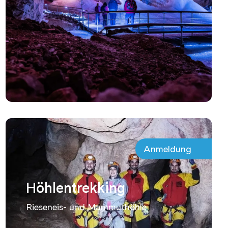
Anmeldung
Höhlentrekking
Rieseneis- und Mammuthöhle