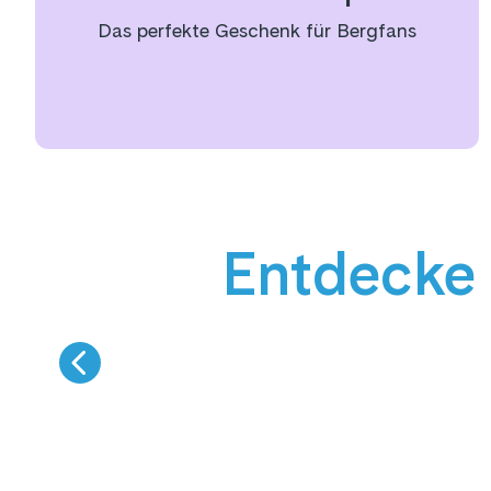
Das perfekte Geschenk für Bergfans
Entdecke 
9 km Talabfahrt
SKIFAHREN
W