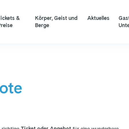
ickets &
Körper, Geist und
Aktuelles
Gas
reise
Berge
Unte
ote
 richtige
Ticket oder Angebot
für eine wunderbare