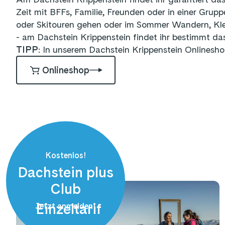
Zeit mit BFFs, Familie, Freunden oder in einer Gru
oder Skitouren gehen oder im Sommer Wandern, Kle
- am Dachstein Krippenstein findet ihr bestimmt da
TIPP
: In unserem Dachstein Krippenstein Onlineshop 
Onlineshop
Kostenlos!
Dachstein plus
Club
Einzeltarif
Jetzt anmelden!