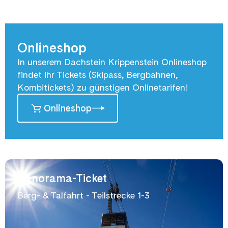
Onlineshop
In unserem Dachstein Krippenstein Onlineshop
findet ihr Tickets (Skipass, Bergbahnen,
Kombitickets) zu günstigen Onlinetarifen!
Onlineshop
Panorama-Ticket
Berg- & Talfahrt - Teilstrecke 1-3