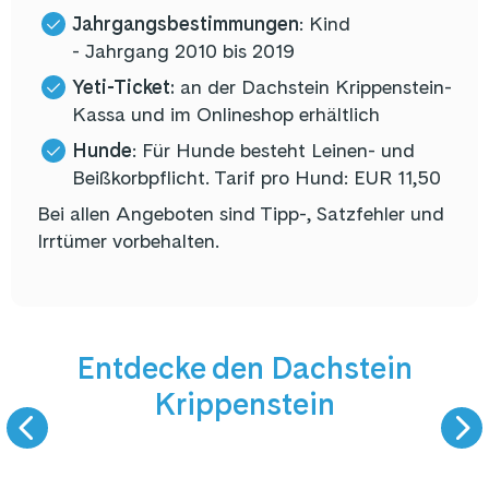
Jahrgangsbestimmungen
: Kind
- Jahrgang 2010 bis 2019
Yeti-Ticket:
an der Dachstein Krippenstein-
Kassa und im Onlineshop erhältlich
Hunde
: Für Hunde besteht Leinen- und
Beißkorbpflicht. Tarif pro Hund: EUR 11,50
Bei allen Angeboten sind Tipp-, Satzfehler und
Irrtümer vorbehalten.
Entdecke den Dachstein
9 km Talabfahrt
Bergsomme
Krippenstein
SKIFAHREN
WANDERN & AUSS