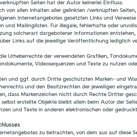
verknüpften Seiten hat der Autor keinerlei Einfluss.
ich von allen Inhalten aller gelinkten /verknüpften Seite
es eigenen Internetangebotes gesetzten Links und Verweis
 und Mailinglisten. Für illegale, fehlerhafte oder unvol
ng solcherart dargebotener Informationen entstehen, ha
über Links auf die jeweilige Veröffentlichung lediglich 
nen die Urheberrechte der verwendeten Grafiken, Tondoku
, Tondokumente, Videosequenzen und Texte zu nutzen oder
nten und ggf. durch Dritte geschützten Marken- und Wa
enrechts und den Besitzrechten der jeweiligen eingetr
en, dass Markenzeichen nicht durch Rechte Dritter gesc
selbst erstellte Objekte bleibt allein beim Autor der Sei
zen und Texte in anderen elektronischen oder gedruckte
chlusses
nternetangebotes zu betrachten, von dem aus auf diese Se