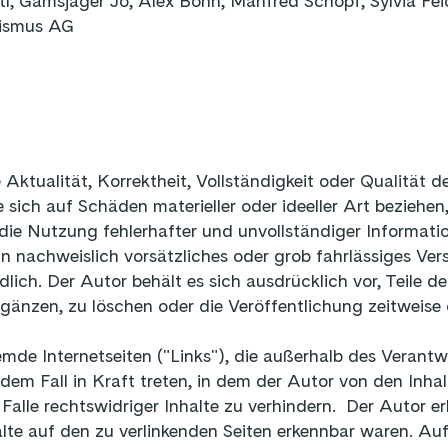
, Gamsjäger Jo, Alex Bohn, Manfred Schöpf, Sylvia Fei
rismus AG
Aktualität, Korrektheit, Vollständigkeit oder Qualität de
ich auf Schäden materieller oder ideeller Art beziehe
ie Nutzung fehlerhafter und unvollständiger Informatio
n nachweislich vorsätzliches oder grob fahrlässiges Vers
dlich. Der Autor behält es sich ausdrücklich vor, Teile
änzen, zu löschen oder die Veröffentlichung zeitweise 
remde Internetseiten ("Links"), die außerhalb des Veran
 dem Fall in Kraft treten, in dem der Autor von den Inha
lle rechtswidriger Inhalte zu verhindern. Der Autor erk
alte auf den zu verlinkenden Seiten erkennbar waren. Auf