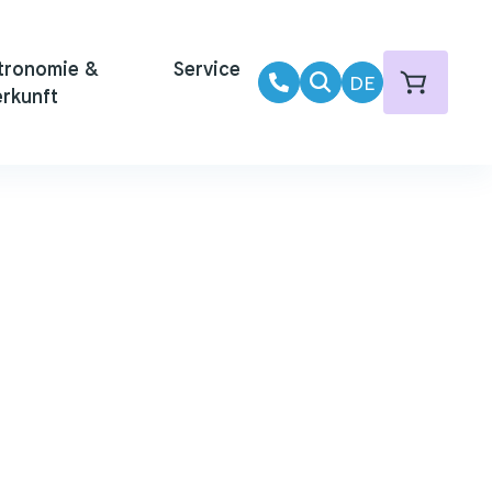
tronomie &
Service
DE
rkunft