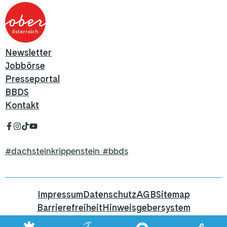
Newsletter
Jobbörse
Presseportal
BBDS
Kontakt
#dachsteinkrippenstein #bbds
Impressum
Datenschutz
AGB
Sitemap
Barrierefreiheit
Hinweisgebersystem
Hier geht's zum Blog