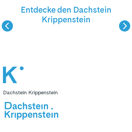
Entdecke den Dachstein
9 km Talabfahrt
Bergsomme
Krippenstein
SKIFAHREN
WANDERN & AUSS
Dachstein Krippenstein