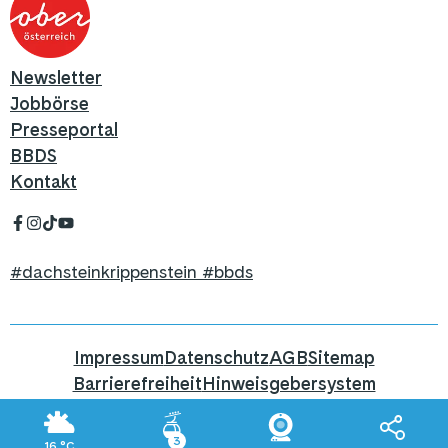
Newsletter
Jobbörse
Presseportal
BBDS
Kontakt
#dachsteinkrippenstein #bbds
Impressum
Datenschutz
AGB
Sitemap
Barrierefreiheit
Hinweisgebersystem
Hier geht's zum Blog
3
16
°C