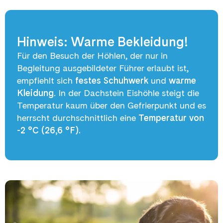
Hinweis: Warme Bekleidung!
Für den Besuch der Höhlen, der nur in
Begleitung ausgebildeter Führer erlaubt ist,
empfiehlt sich
festes Schuhwerk
und
warme
Kleidung
. In der Dachstein Eishöhle steigt die
Temperatur kaum über den Gefrierpunkt und es
herrscht durchschnittlich eine
Temperatur von
-2 °C (26,6 °F).