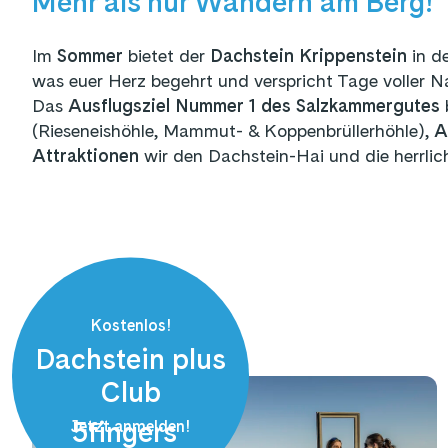
Mehr als nur Wandern am Berg!
Im
Sommer
bietet der
Dachstein Krippenstein
in d
was euer Herz begehrt und verspricht Tage voller N
Das
Ausflugsziel Nummer 1 des Salzkammergutes
(Rieseneishöhle, Mammut- & Koppenbrüllerhöhle),
A
Attraktionen
wir den Dachstein-Hai und die herrli
Kostenlos!
Dachstein plus
Club
5fingers
Jetzt anmelden!