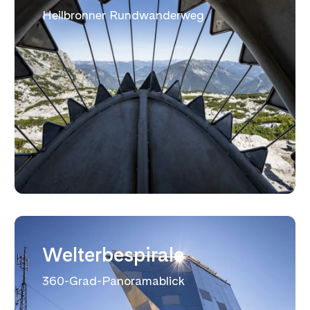
Heilbronner Rundwanderweg
Welterbespirale
360-Grad-Panoramablick