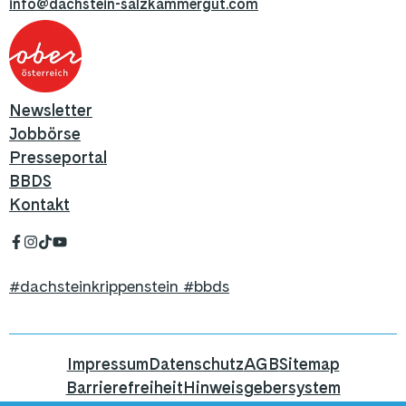
info@dachstein-salzkammergut.com
Newsletter
Jobbörse
Presseportal
BBDS
Kontakt
#dachsteinkrippenstein #bbds
Impressum
Datenschutz
AGB
Sitemap
Barrierefreiheit
Hinweisgebersystem