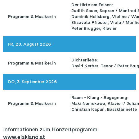
Der Hirte am Felsen: 

Judith Sauer, Sopran / Manfred S
Programm & Musiker:in
Dominik Hellsberg, Violine / Wan
Elizaveta Pfiester, Viola / Marili
Peter Brugger, Klavier
FR, 28. August 2026
Dichterliebe: 

Programm & Musiker:in
David Kerber, Tenor / Peter Brug
DO, 3. September 2026
Raum - Klang - Begegnung: 

Programm & Musiker:in
Maki Namekawa, Klavier / Julian 
Christian Kapun, Bassklarinette
Informationen zum Konzertprogramm:
www.eisklang.at