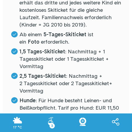
erhält das dritte und jedes weitere Kind ein
kostenloses Skiticket für die gleiche
Laufzeit. Familiennachweis erforderlich
(Kinder = JG 2010 bis 2019).
Ab einem
5-Tages-Skiticket
ist
ein
Foto
erforderlich.
1,5 Tages-Skiticket
: Nachmittag + 1
Tagesskiticket oder 1 Tagesskiticket +
Vormittag
2,5 Tages-Skiticket
: Nachmittag +
2 Tagesskiticket oder 2 Tagesskiticket+
Vormittag
Hunde
: Für Hunde besteht Leinen- und
Beißkorbpflicht. Tarif pro Hund: EUR 11,50
Kaution
für die Keycard: € 2,00 (keine
Akzeptanz sonstiger Datenträger)
3
17
°C