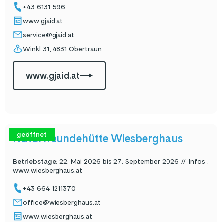
+43 6131 596
www.gjaid.at
service@gjaid.at
Winkl 31, 4831 Obertraun
www.gjaid.at
geöffnet
Naturfreundehütte Wiesberghaus
Betriebstage
:
22. Mai 2026 bis 27. September 2026 // Infos :
www.wiesberghaus.at
+43 664 1211370
office@wiesberghaus.at
www.wiesberghaus.at