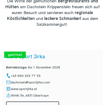
Die Wirte der gemütlichen
Bergrestaurants und
Hütten
am Dachstein Krippenstein freuen sich auf
euren Besuch und servieren euch
regionale
Köstlichkeiten
und
leckere Schmankerl
aus dem
Salzkammergut!
geöffnet
Cafe Sport Jirka
Betriebstage
:
bis 1. November 2026
+43 660 225 77 53
dachstein@sportjirka.com
www.sportjirka.at
Winkl 34, 4831 Obertraun