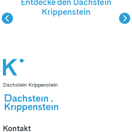
Entdecke den Dachstein
9 km Talabfahrt
Bergsomme
Krippenstein
SKIFAHREN
WANDERN & AUSS
Dachstein Krippenstein
Kontakt