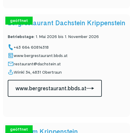
geöffnet
Bergrestaurant Dachstein Krippenstein
Betriebstage
:
1. Mai 2026 bis 1. November 2026
+43 664 60814318
www.bergrestaurant.bbds.at
restaurant@dachstein.at
Winkl 34, 4831 Obertraun
www.bergrestaurant.bbds.at
geöffnet
Lodge am Krippenstein