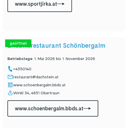
www.sportjirka.at
geöffnet
Erlebnisrestaurant Schönbergalm
Betriebstage
:
1. Mai 2026 bis 1. November 2026
+4350140
restaurant@dachstein.at
www.schoenbergalm.bbds.at
Winkl 34, 4831 Obertraun
www.schoenbergalm.bbds.at