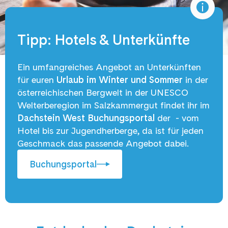
Tipp: Hotels & Unterkünfte
Ein umfangreiches Angebot an Unterkünften
für euren
Urlaub im Winter und Sommer
in der
österreichischen Bergwelt in der UNESCO
Welterberegion im Salzkammergut findet ihr im
Dachstein West
Buchungsportal
der - vom
Hotel bis zur Jugendherberge, da ist für jeden
Geschmack das passende Angebot dabei.
Buchungsportal