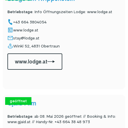
Betriebstage
:
Info Öffnungszeiten Lodge: www.lodge.at
+43 664 3804054
www.lodge.at
stay@lodge.at
Winkl 52, 4831 Obertraun
www.lodge.at
geöffnet
Gjaid Alm
Betriebstage
:
ab 08. Mai 2026 geöffnet // Booking & Info:
www.gjaid.at // Handy-Nr. +43 664 38 48 973