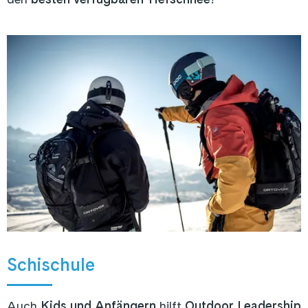
Schischule
Auch
Kids und Anfängern
hilft
Outdoor Leadership