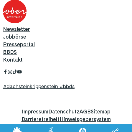
Newsletter
Jobbörse
Presseportal
BBDS
Kontakt
#dachsteinkrippenstein #bbds
Impressum
Datenschutz
AGB
Sitemap
Barrierefreiheit
Hinweisgebersystem
Hier geht's zum Blog