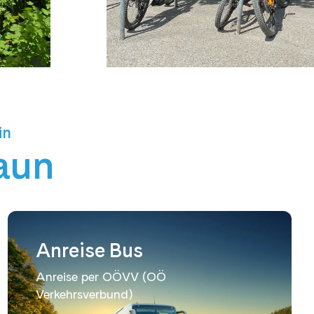
in
aun
Anreise Bus
Anreise per OÖVV (OÖ
Verkehrsverbund)