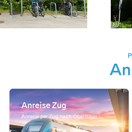
P
An
Anreise Zug
Anreise per Zug nach Obertraun