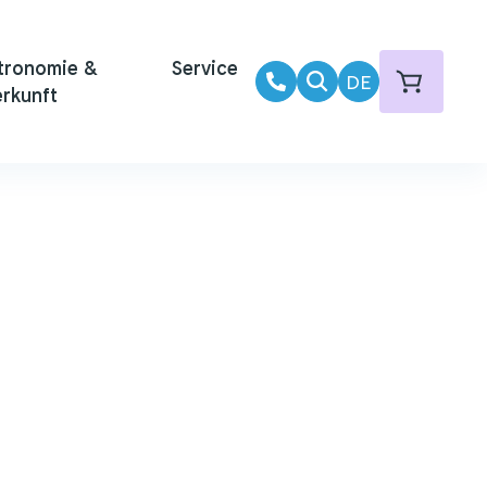
tronomie &
Service
DE
rkunft