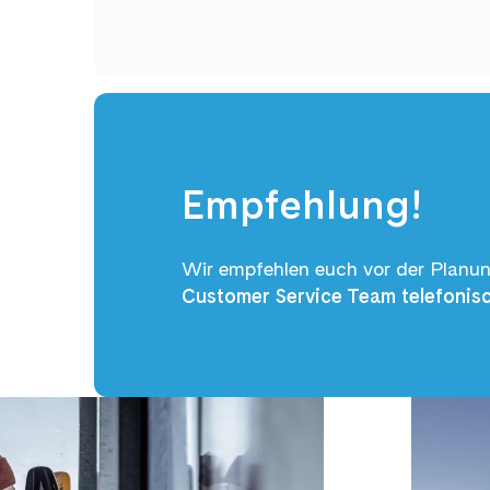
Empfehlung!
Wir empfehlen euch vor der Planun
Customer Service Team telefonis