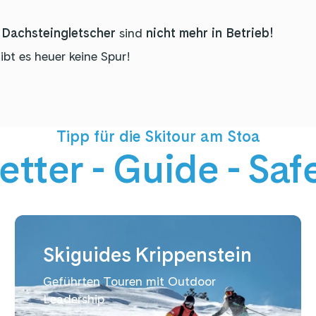
 Dachsteingletscher
sind
nicht mehr in Betrieb!
ibt es heuer keine Spur!
Tipp für die Skitour am Stoa
tter - Guide - Saf
Skiguides Krippenstein
Geführten Touren mit Outdoor
Leadership