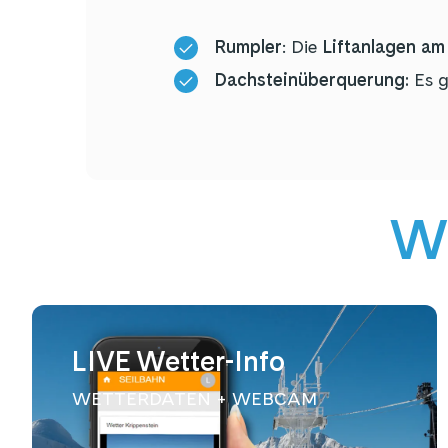
Rumpler
: Die
Liftanlagen am
Dachsteinüberquerung:
Es g
We
LIVE Wetter-Info
WETTERDATEN + WEBCAM