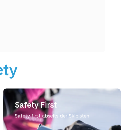
ety
Safety First
Safety first abseits der Skipisten