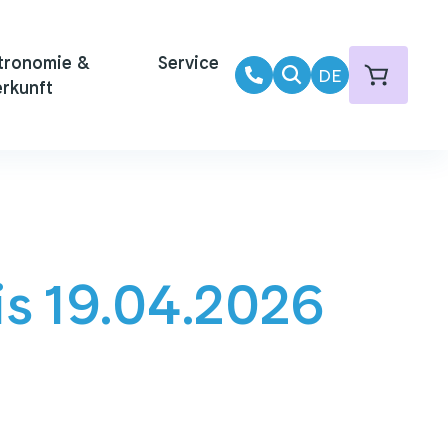
tronomie &
Service
DE
rkunft
is 19.04.2026