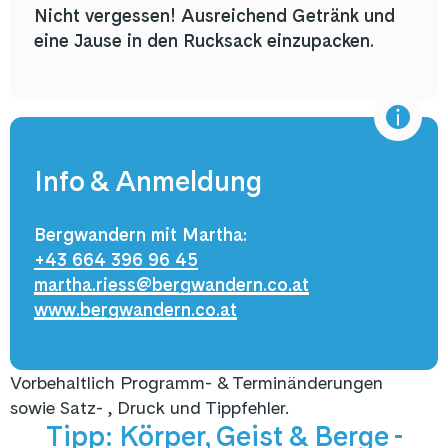
Nicht vergessen! Ausreichend Getränk und
eine Jause in den Rucksack einzupacken.
Info & Anmeldung
Bergwandern mit Martha:
+43 664 396 96 45
martha.riess@bergwandern.co.at
www.bergwandern.co.at
21. + 27.06. 
05.07. | 15.+ 2
Vorbehaltlich Programm- & Terminänderungen
30.08. |
sowie Satz- , Druck und Tippfehler.
NEUE Angebote
06.09.202
Tipp: Körper, Geist & Berge -